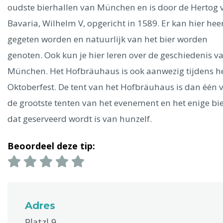
Ålesund
oudste bierhallen van München en is door de Hertog 
Bavaria, Wilhelm V, opgericht in 1589. Er kan hier heer
Parijs
Tokio
Amsterdam
Barcelona
Dubai
Milaan
gegeten worden en natuurlijk van het bier worden
Singapore
Rome
Berlijn
Mechelen
Venetië
Florence
genoten. Ook kun je hier leren over de geschiedenis v
Dublin
Hong Kong
München
Wenen
Budapest
Bangk
München. Het Hofbräuhaus is ook aanwezig tijdens h
Madrid
Vancouver
Oktoberfest. De tent van het Hofbräuhaus is dan één 
Alles bekijken
de grootste tenten van het evenement en het enige bi
dat geserveerd wordt is van hunzelf.
Beoordeel deze tip:
Adres
Platzl 9