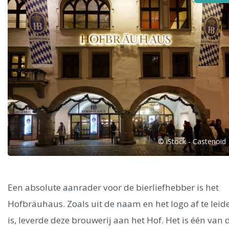
Alle steden
Phoenix
© iStock - Castenoid
Dresden
Een absolute aanrader voor de bierliefhebber is het
Hofbräuhaus. Zoals uit de naam en het logo af te leid
is, leverde deze brouwerij aan het Hof. Het is één van 