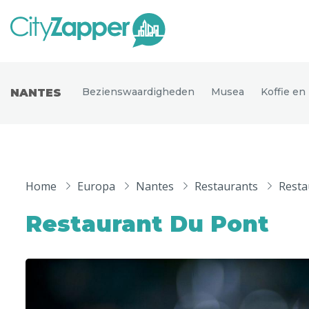
Alle ste
Alle steden
Bezienswaardigheden
Musea
Koffie en
NANTES
Nederland
België
Duitsland
Phoen
Europa
Home
Europa
Nantes
Restaurants
Resta
Parijs
Tokio
Noord-Amerika
Restaurant Du Pont
Florence
Dubli
Azië
Alles bekijken
Andere wereldsteden
Uitgelichte bestemmingen