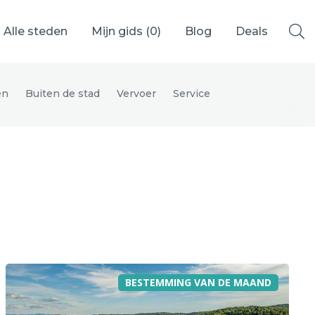
Alle steden
Mijn gids (
0
)
Blog
Deals
en
Buiten de stad
Vervoer
Service
Ålesund
Berlijn
Mechelen
Venetië
adrid
Vancouver
BESTEMMING VAN DE MAAND