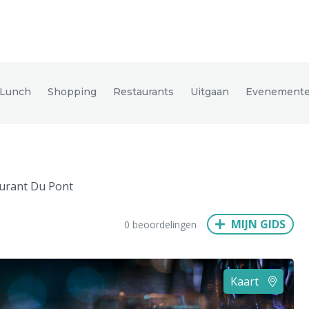
den
 Lunch
Shopping
Restaurants
Uitgaan
Evenement
ix
Dresden
urant Du Pont
Amsterdam
Barcelona
Dubai
Milaan
Singapore
Rome
MIJN GIDS
0 beoordelingen
n
Hong Kong
München
Wenen
Budapest
Bangkok
M
Kaart