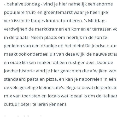
Ålesund
- behalve zondag - vind je hier namelijk een enorme
populaire fruit- en groentemarkt waar je heerlijke
Parijs
Tokio
Amsterdam
Barcelona
Dubai
Milaan
verfrissende hapjes kunt uitproberen. ’s Middags
Singapore
Rome
Berlijn
Mechelen
Venetië
Florence
verdwijnen de marktkramen en komen er terrassen v
Dublin
Hong Kong
München
Wenen
Budapest
Bangk
in de plaats. Neem plaats om heerlijk in de zon te
Madrid
Vancouver
genieten van een drankje op het plein! De Joodse buur
Alles bekijken
maakt ook onderdeel uit van deze wijk, de nauwe stra
en oude kerken maken dit een rustiger deel. Door de
Joodse historie vind je hier gerechten die afwijken van
standaard pasta en pizza, en kan je naborrelen in één
de vele gezellige kleine café's. Regola bevat de perfect
mix van toeristen en locals wat ideaal is om de Italiaa
cultuur beter te leren kennen!