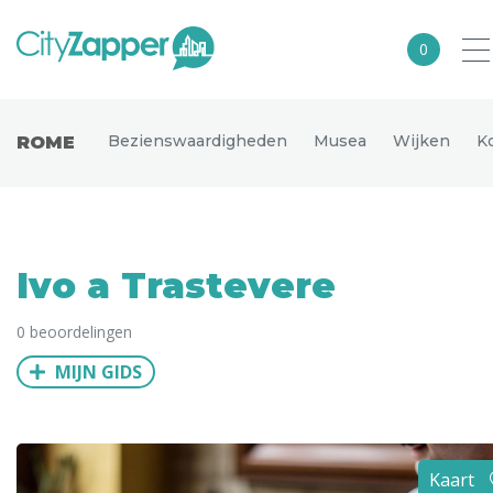
0
Alle steden
Bezienswaardigheden
Musea
Wijken
K
ROME
Nederland
België
Duitsland
Ivo a Trastevere
Europa
0 beoordelingen
Noord-Amerika
MIJN GIDS
Azië
Andere wereldsteden
Uitgelichte bestemmingen
Kaart