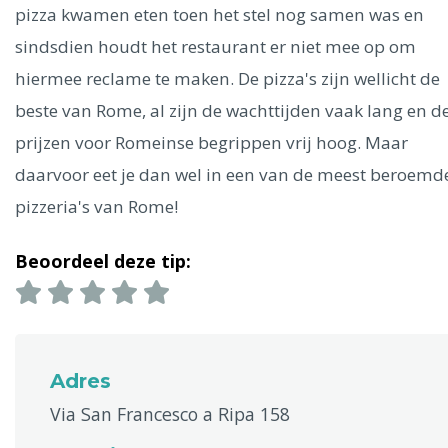
Ålesund
pizza kwamen eten toen het stel nog samen was en
sindsdien houdt het restaurant er niet mee op om
Parijs
Tokio
Amsterdam
Barcelona
Dubai
Milaan
hiermee reclame te maken. De pizza's zijn wellicht de
Singapore
Rome
Berlijn
Mechelen
Venetië
Florence
beste van Rome, al zijn de wachttijden vaak lang en d
Dublin
Hong Kong
München
Wenen
Budapest
Bangk
prijzen voor Romeinse begrippen vrij hoog. Maar
Madrid
Vancouver
daarvoor eet je dan wel in een van de meest beroemd
Alles bekijken
pizzeria's van Rome!
Beoordeel deze tip:
Adres
Via San Francesco a Ripa 158