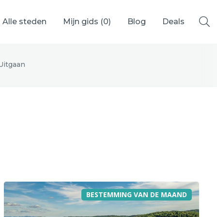
Alle steden
Mijn gids (
0
)
Blog
Deals
Uitgaan
Ålesund
Berlijn
Mechelen
Venetië
adrid
Vancouver
BESTEMMING VAN DE MAAND