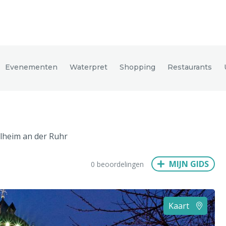
den
Evenementen
Waterpret
Shopping
Restaurants
ix
Dresden
lheim an der Ruhr
Amsterdam
Barcelona
Dubai
Milaan
Singapore
Rome
MIJN GIDS
0 beoordelingen
n
Hong Kong
München
Wenen
Budapest
Bangkok
M
Kaart