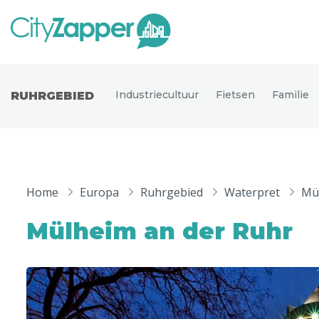
Alle ste
Alle steden
Industriecultuur
Fietsen
Familie
RUHRGEBIED
Nederland
België
Duitsland
Phoen
Europa
Home
Europa
Ruhrgebied
Waterpret
Mü
Parijs
Tokio
Noord-Amerika
Mülheim an der Ruhr
Florence
Dubli
Azië
Alles bekijken
Andere wereldsteden
Uitgelichte bestemmingen