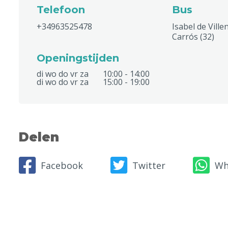
Telefoon
Bus
+34963525478
Isabel de Ville
Carrós (32)
Openingstijden
di wo do vr za
10:00 - 14:00
di wo do vr za
15:00 - 19:00
Delen
Facebook
Twitter
Wh