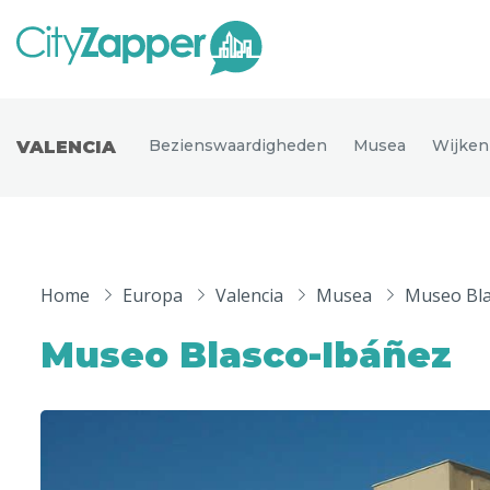
Alle ste
Alle steden
Bezienswaardigheden
Musea
Wijken
VALENCIA
Nederland
België
Duitsland
Phoen
Europa
Home
Europa
Valencia
Musea
Museo Bla
Parijs
Tokio
Noord-Amerika
Museo Blasco-Ibáñez
Florence
Dubli
Azië
Alles bekijken
Andere wereldsteden
Uitgelichte bestemmingen