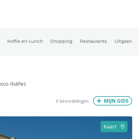
den
Koffie en Lunch
Shopping
Restaurants
Uitgaan
ix
Dresden
sco-Ibáñez
Amsterdam
Barcelona
Dubai
Milaan
Singapore
Rome
MIJN GIDS
0 beoordelingen
n
Hong Kong
München
Wenen
Budapest
Bangkok
M
Kaart