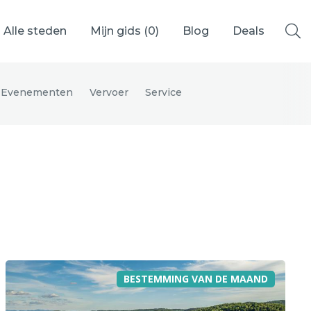
Alle steden
Mijn gids (
0
)
Blog
Deals
Evenementen
Vervoer
Service
Ålesund
Berlijn
Mechelen
Venetië
adrid
Vancouver
BESTEMMING VAN DE MAAND