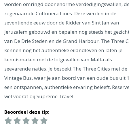
Ålesund
worden omringd door enorme verdedigingswallen, d
zogenaamde Cottonera Lines. Deze werden in de
Parijs
Tokio
Amsterdam
Barcelona
Dubai
Milaan
zeventiende eeuw door de Ridder van Sint Jan van
Singapore
Rome
Berlijn
Mechelen
Venetië
Florence
Jeruzalem gebouwd en bepalen nog steeds het gezich
Dublin
Hong Kong
München
Wenen
Budapest
Bangk
van De Drie Steden en de Grand Harbour. The Three Ci
Madrid
Vancouver
kennen nog het authentieke eilandleven en laten je
Alles bekijken
kennismaken met de lotgevallen van Malta als
zeevarende naties. Je bezoekt The Three Cities met de
Vintage Bus, waar je aan boord van een oude bus uit 
een ontspannen, authentieke ervaring beleeft. Reserv
wel vooraf bij Supreme Travel.
Beoordeel deze tip: