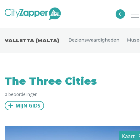
0
Alle steden
Bezienswaardigheden
Muse
VALLETTA (MALTA)
Nederland
België
Duitsland
The Three Cities
Europa
0 beoordelingen
Noord-Amerika
MIJN GIDS
Azië
Andere wereldsteden
Uitgelichte bestemmingen
Kaart