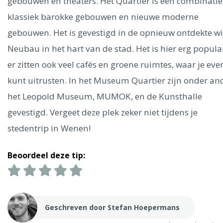
Ålesund
gebouwen en theaters. Het Quartier is een combinatie
klassiek barokke gebouwen en nieuwe moderne
gebouwen. Het is gevestigd in de opnieuw ontdekte wi
Parijs
Tokio
Amsterdam
Barcelona
Dubai
Milaan
Singapore
Rome
Berlijn
Mechelen
Venetië
Florence
Neubau in het hart van de stad. Het is hier erg popula
Dublin
Hong Kong
München
Wenen
Budapest
Bangk
er zitten ook veel cafés en groene ruimtes, waar je eve
Madrid
Vancouver
kunt uitrusten. In het Museum Quartier zijn onder an
Alles bekijken
het Leopold Museum, MUMOK, en de Kunsthalle
gevestigd. Vergeet deze plek zeker niet tijdens je
stedentrip in Wenen!
Beoordeel deze tip:
Geschreven door Stefan Hoepermans