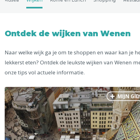
Uitgelichte bestemmingen
Alle steden
Ontdek de wijken van Wenen
Naar welke wijk ga je om te shoppen en waar kan je h
Phoenix
lekkerst eten? Ontdek de leukste wijken van Wenen m
onze tips vol actuele informatie.
MIJN GID
Dresden