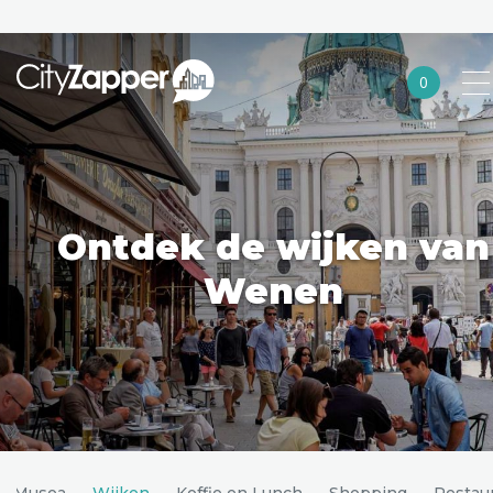
0
Alle steden
Nederland
België
Ontdek de wijken van
Duitsland
Wenen
Europa
Noord-Amerika
Azië
Andere wereldsteden
Musea
Wijken
Koffie en Lunch
Shopping
Restau