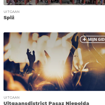
UITGAAN
Spiż
MIJN GID
UITGAAN
Uitgaansdistrict Pasaz Niepolda