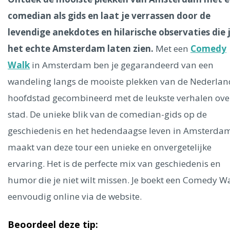
Ålesund
comedian als gids en laat je verrassen door de
levendige anekdotes en hilarische observaties die 
Parijs
Tokio
Amsterdam
Barcelona
Dubai
Milaan
Singapore
het echte Amsterdam laten zien.
Rome
Berlijn
Mechelen
Met een
Venetië
Comedy
Florence
Dublin
Hong Kong
München
Wenen
Budapest
Bangk
Walk
in Amsterdam ben je gegarandeerd van een
Madrid
Vancouver
wandeling langs de mooiste plekken van de Nederlan
Alles bekijken
hoofdstad gecombineerd met de leukste verhalen ove
stad. De unieke blik van de comedian-gids op de
geschiedenis en het hedendaagse leven in Amsterda
maakt van deze tour een unieke en onvergetelijke
ervaring. Het is de perfecte mix van geschiedenis en
humor die je niet wilt missen. Je boekt een Comedy W
eenvoudig online via de website.
Beoordeel deze tip: