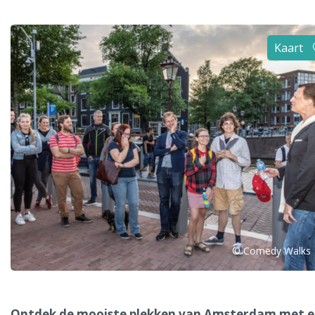
Alle steden
Kaart
Phoenix
Dresden
© Comedy Walks
Ontdek de mooiste plekken van Amsterdam met 