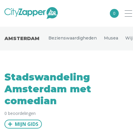
0
Alle steden
Bezienswaardigheden
Musea
Wij
AMSTERDAM
Nederland
België
Duitsland
Stadswandeling
Europa
Amsterdam met
Noord-Amerika
comedian
Azië
0 beoordelingen
Andere wereldsteden
MIJN GIDS
Uitgelichte bestemmingen