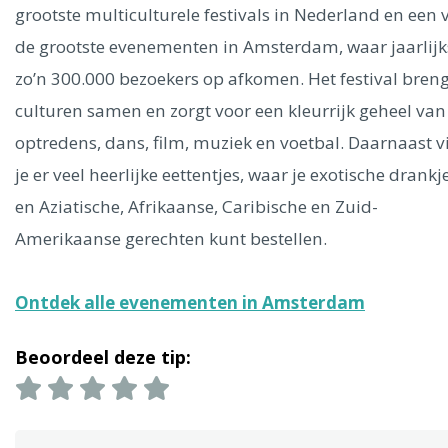
Ålesund
grootste multiculturele festivals in Nederland en een 
de grootste evenementen in Amsterdam, waar jaarlijk
Parijs
Tokio
Amsterdam
Barcelona
Dubai
Milaan
zo’n 300.000 bezoekers op afkomen. Het festival breng
Singapore
Rome
Berlijn
Mechelen
Venetië
Florence
culturen samen en zorgt voor een kleurrijk geheel van
Dublin
Hong Kong
München
Wenen
Budapest
Bangk
optredens, dans, film, muziek en voetbal.
Daarnaast v
Madrid
Vancouver
je er veel heerlijke eettentjes, waar je exotische drankj
Alles bekijken
en Aziatische, Afrikaanse, Caribische en Zuid-
Amerikaanse gerechten kunt bestellen.
Ontdek alle evenementen in Amsterdam
Beoordeel deze tip: