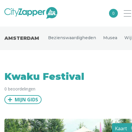
0
Alle steden
Bezienswaardigheden
Musea
Wij
AMSTERDAM
Nederland
België
Duitsland
Kwaku Festival
Europa
0 beoordelingen
Noord-Amerika
MIJN GIDS
Azië
Andere wereldsteden
Uitgelichte bestemmingen
Kaart