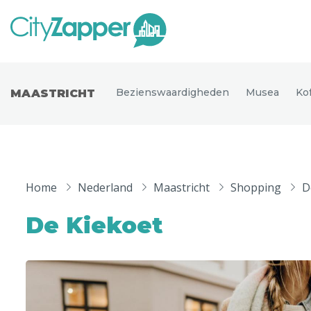
Alle ste
Alle steden
Bezienswaardigheden
Musea
Ko
MAASTRICHT
Nederland
België
Duitsland
Phoen
Europa
Home
Nederland
Maastricht
Shopping
D
Parijs
Tokio
Noord-Amerika
De Kiekoet
Florence
Dubli
Azië
Alles bekijken
Andere wereldsteden
Uitgelichte bestemmingen