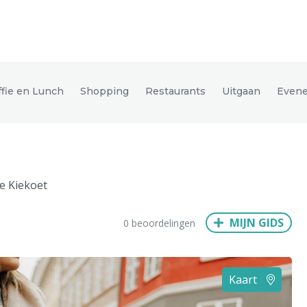
den
ffie en Lunch
Shopping
Restaurants
Uitgaan
Even
ix
Dresden
e Kiekoet
Amsterdam
Barcelona
Dubai
Milaan
Singapore
Rome
MIJN GIDS
0 beoordelingen
n
Hong Kong
München
Wenen
Budapest
Bangkok
M
Kaart