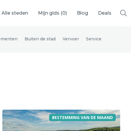
Alle steden
Mijn gids (
0
)
Blog
Deals
ementen
Buiten de stad
Vervoer
Service
Ålesund
Berlijn
Mechelen
Venetië
adrid
Vancouver
BESTEMMING VAN DE MAAND