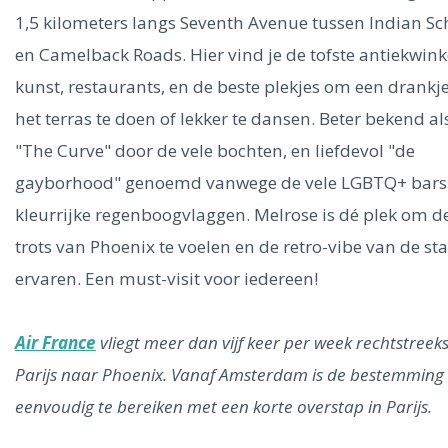
Ålesund
1,5 kilometers langs Seventh Avenue tussen Indian Sc
en Camelback Roads. Hier vind je de tofste antiekwink
Parijs
Tokio
Amsterdam
Barcelona
Dubai
Milaan
kunst, restaurants, en de beste plekjes om een drankj
Singapore
Rome
Berlijn
Mechelen
Venetië
Florence
het terras te doen of lekker te dansen. Beter bekend al
Dublin
Hong Kong
München
Wenen
Budapest
Bangk
Madrid
"The Curve" door de vele bochten, en liefdevol "de
Vancouver
gayborhood" genoemd vanwege de vele LGBTQ+ bars
Alles bekijken
kleurrijke regenboogvlaggen. Melrose is dé plek om d
trots van Phoenix te voelen en de retro-vibe van de sta
ervaren. Een must-visit voor iedereen!
Air France
vliegt meer dan vijf keer per week rechtstreek
Parijs naar Phoenix. Vanaf Amsterdam is de bestemming
eenvoudig te bereiken met een korte overstap in Parijs.