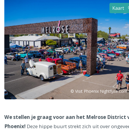
Alle steden
Kaart
Phoenix
Dresden
© Visit Phoenix Nightfuse.com
We stellen je graag voor aan het Melrose District
Phoenix!
Deze hippe buurt strekt zich uit over ongeve