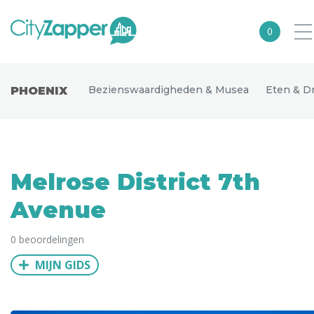
0
Alle steden
Bezienswaardigheden & Musea
Eten & D
PHOENIX
Nederland
België
Duitsland
Melrose District 7th
Europa
Avenue
Noord-Amerika
0 beoordelingen
Azië
MIJN GIDS
Andere wereldsteden
Uitgelichte bestemmingen