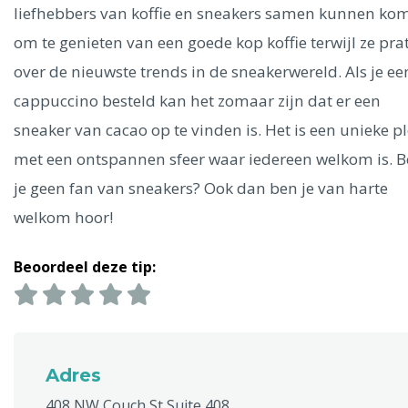
Ålesund
liefhebbers van koffie en sneakers samen kunnen ko
om te genieten van een goede kop koffie terwijl ze pra
Parijs
Tokio
Amsterdam
Barcelona
Dubai
Milaan
over de nieuwste trends in de sneakerwereld. Als je ee
Singapore
Rome
Berlijn
Mechelen
Venetië
Florence
cappuccino besteld kan het zomaar zijn dat er een
Dublin
Hong Kong
München
Wenen
Budapest
Bangk
sneaker van cacao op te vinden is. Het is een unieke p
Madrid
Vancouver
met een ontspannen sfeer waar iedereen welkom is. 
Alles bekijken
je geen fan van sneakers? Ook dan ben je van harte
welkom hoor!
Beoordeel deze tip:
Adres
408 NW Couch St Suite 408