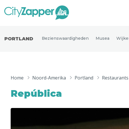
Alle ste
Alle steden
Bezienswaardigheden
Musea
Wijke
PORTLAND
Nederland
België
Duitsland
Phoen
Europa
Home
Noord-Amerika
Portland
Restaurants
Parijs
Tokio
Noord-Amerika
República
Florence
Dubli
Azië
Alles bekijken
Andere wereldsteden
Uitgelichte bestemmingen