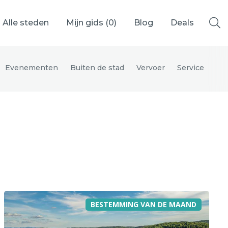
Alle steden
Mijn gids (
0
)
Blog
Deals
Evenementen
Buiten de stad
Vervoer
Service
Ålesund
Berlijn
Mechelen
Venetië
adrid
Vancouver
BESTEMMING VAN DE MAAND