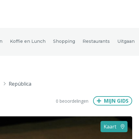
den
n
Koffie en Lunch
Shopping
Restaurants
Uitgaan
ix
Dresden
República
Amsterdam
Barcelona
Dubai
Milaan
Singapore
Rome
MIJN GIDS
0 beoordelingen
n
Hong Kong
München
Wenen
Budapest
Bangkok
M
Kaart