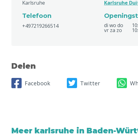
Karlsruhe
Karlsruhe Dui
Telefoon
Openingst
di wo do
10
+497219266514
vr za zo
10
Delen
Facebook
Twitter
Wh
Meer karlsruhe in Baden-Wür