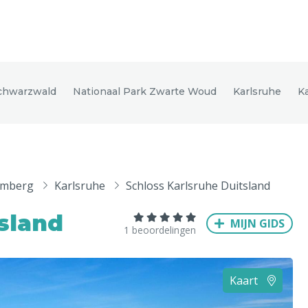
den
chwarzwald
Nationaal Park Zwarte Woud
Karlsruhe
K
ix
Dresden
emberg
Karlsruhe
Schloss Karlsruhe Duitsland
Amsterdam
Barcelona
Dubai
Milaan
Singapore
Rome
sland
MIJN GIDS
n
Hong Kong
München
Wenen
Budapest
Bangkok
M
1 beoordelingen
Kaart