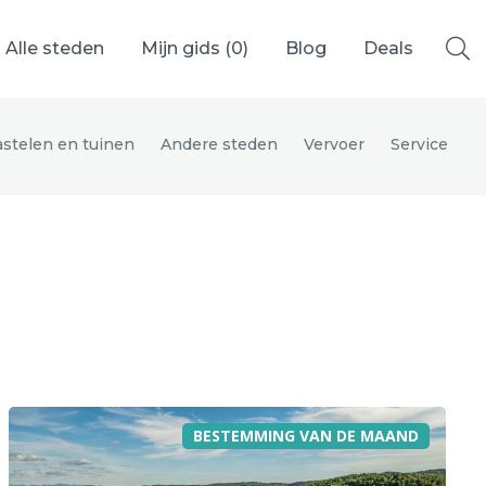
Alle steden
Mijn gids (
0
)
Blog
Deals
astelen en tuinen
Andere steden
Vervoer
Service
Ålesund
Berlijn
Mechelen
Venetië
adrid
Vancouver
BESTEMMING VAN DE MAAND