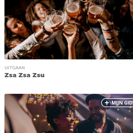
Ålesund
Parijs
Tokio
Amsterdam
Barcelona
Dubai
Milaan
Singapore
Rome
Berlijn
Mechelen
Venetië
Florence
Dublin
Hong Kong
München
Wenen
Budapest
Bangk
Madrid
Vancouver
Alles bekijken
UITGAAN
Zsa Zsa Zsu
MIJN GID