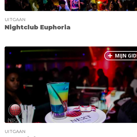
UITGAAN
Nightclub Euphoria
MIJN GID
UITGAAN