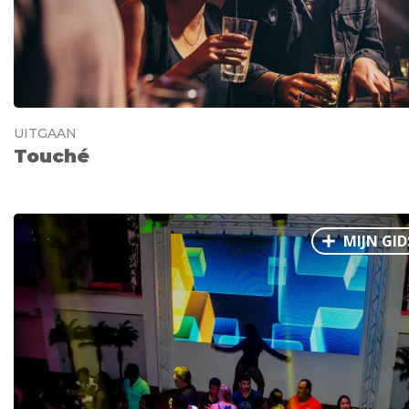
UITGAAN
Touché
MIJN GID