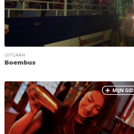
UITGAAN
Boembus
MIJN GID