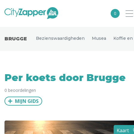
0
Alle steden
Bezienswaardigheden
Musea
Koffie en
BRUGGE
Nederland
België
Duitsland
Per koets door Brugge
Europa
0 beoordelingen
Noord-Amerika
MIJN GIDS
Azië
Andere wereldsteden
Uitgelichte bestemmingen
Kaart