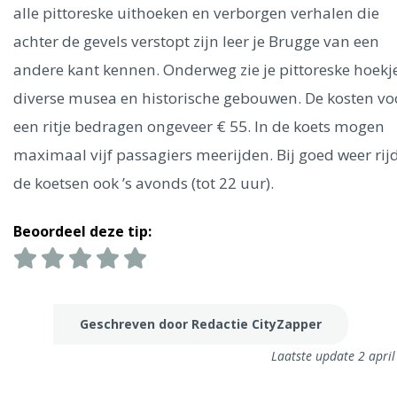
Ålesund
alle pittoreske uithoeken en verborgen verhalen die
achter de gevels verstopt zijn leer je Brugge van een
Parijs
Tokio
Amsterdam
Barcelona
Dubai
Milaan
andere kant kennen. Onderweg zie je pittoreske hoekje
Singapore
Rome
Berlijn
Mechelen
Venetië
Florence
diverse musea en historische gebouwen. De kosten vo
Dublin
Hong Kong
München
Wenen
Budapest
Bangk
een ritje bedragen ongeveer € 55. In de koets mogen
Madrid
Vancouver
maximaal vijf passagiers meerijden. Bij goed weer rij
Alles bekijken
de koetsen ook ’s avonds (tot 22 uur).
Beoordeel deze tip:
Geschreven door Redactie CityZapper
Laatste update 2 apri