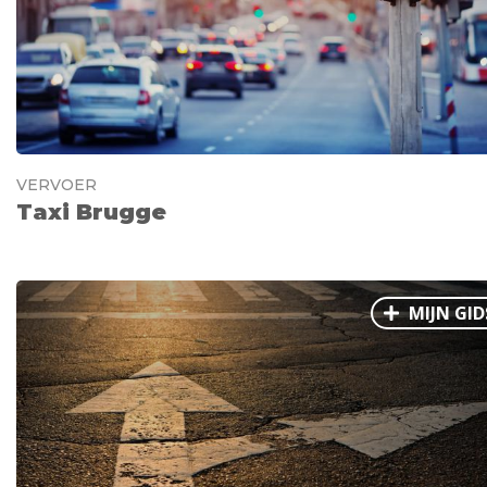
Ålesund
Parijs
Tokio
Amsterdam
Barcelona
Dubai
Milaan
Singapore
Rome
Berlijn
Mechelen
Venetië
Florence
Dublin
Hong Kong
München
Wenen
Budapest
Bangk
VERVOER
Madrid
Vancouver
Taxi Brugge
Alles bekijken
MIJN GID