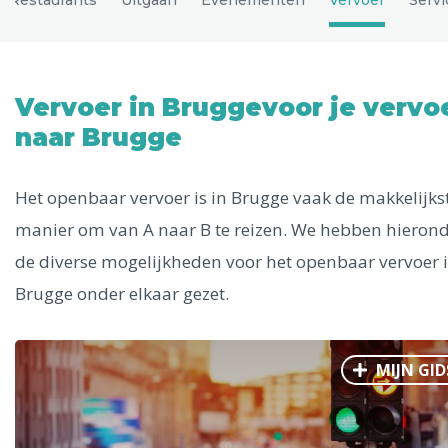
Uitgelichte bestemmingen
Alle steden
Vervoer in Bruggevoor je vervo
naar Brugge
Phoenix
Het openbaar vervoer is in Brugge vaak de makkelijks
manier om van A naar B te reizen. We hebben hieron
de diverse mogelijkheden voor het openbaar vervoer 
Brugge onder elkaar gezet.
Dresden
MIJN GID