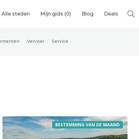
Alle steden
Mijn gids (
0
)
Blog
Deals
ementen
Vervoer
Service
Ålesund
Berlijn
Mechelen
Venetië
adrid
Vancouver
BESTEMMING VAN DE MAAND