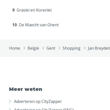
9
Graslei en Korenlei
10
De Maecht van Ghent
Home
België
Gent
Shopping
Jan Breydel
Meer weten
Adverteren op CityZapper
Advertising on CityZapper (ENG)