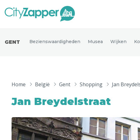
Alle ste
Alle steden
Bezienswaardigheden
Musea
Wijken
Ko
GENT
Nederland
België
Duitsland
Phoen
Europa
Home
België
Gent
Shopping
Jan Breydel
Parijs
Tokio
Noord-Amerika
Jan Breydelstraat
Florence
Dubli
Azië
Alles bekijken
Andere wereldsteden
Uitgelichte bestemmingen