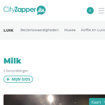
0
Alle steden
Bezienswaardigheden
Musea
Koffie en Lun
LUIK
Nederland
België
Duitsland
Milk
Europa
0 beoordelingen
Noord-Amerika
MIJN GIDS
Azië
Andere wereldsteden
Uitgelichte bestemmingen
Kaart