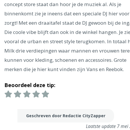
Ålesund
concept store staat dan hoor je de muziek al. Als je
binnenkomt zie je ineens dat een speciale DJ hier voor
Parijs
Tokio
Amsterdam
Barcelona
Dubai
Milaan
zorgt! Met een draaitafel staat de DJ gewoon bij de in
Singapore
Rome
Berlijn
Mechelen
Venetië
Florence
Die coole vibe blijft dan ook in de winkel hangen. Je zi
Dublin
Hong Kong
München
Wenen
Budapest
Bangk
vooral de urban en street style terugkomen. In totaal 
Madrid
Vancouver
Milk drie verdiepingen waar mannen en vrouwen tere
Alles bekijken
kunnen voor kleding, schoenen en accessoires. Grote
merken die je hier kunt vinden zijn Vans en Reebok.
Beoordeel deze tip:
Geschreven door Redactie CityZapper
Laatste update 7 mei