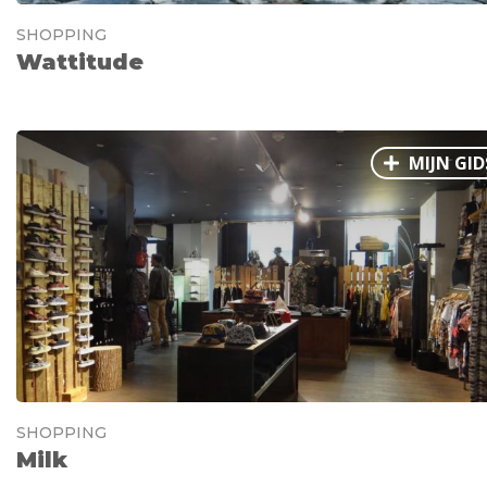
SHOPPING
Wattitude
MIJN GID
SHOPPING
Milk