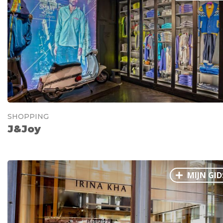
SHOPPING
J&Joy
MIJN GID