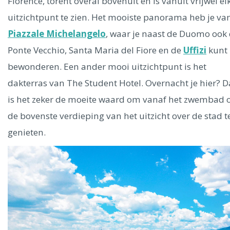
Ålesund
Florence, torent overal bovenuit en is vanuit vrijwel el
uitzichtpunt te zien. Het mooiste panorama heb je va
Piazzale Michelangelo
, waar je naast de Duomo ook
Parijs
Tokio
Amsterdam
Barcelona
Dubai
Milaan
Singapore
Rome
Berlijn
Mechelen
Venetië
Florence
Ponte Vecchio, Santa Maria del Fiore en de
Uffizi
kunt
Dublin
Hong Kong
München
Wenen
Budapest
Bangk
bewonderen. Een ander mooi uitzichtpunt is het
Madrid
Vancouver
dakterras van The Student Hotel. Overnacht je hier? 
Alles bekijken
is het zeker de moeite waard om vanaf het zwembad 
de bovenste verdieping van het uitzicht over de stad t
genieten.