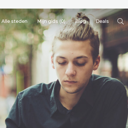
Alle steden
Mijn gids (
0
)
Blog
Deals
Ålesund
Berlijn
Mechelen
Venetië
adrid
Vancouver