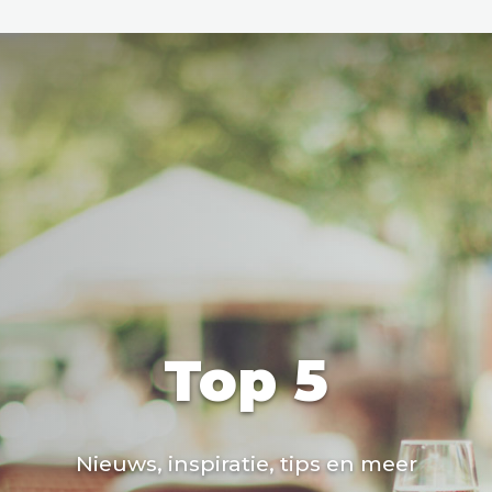
den
ix
Dresden
Top 5
Amsterdam
Barcelona
Dubai
Milaan
Singapore
Rome
n
Hong Kong
München
Wenen
Budapest
Bangkok
M
Nieuws, inspiratie, tips en meer