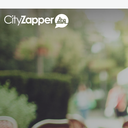
Alle ste
Alle steden
Nederland
België
Duitsland
Phoen
Europa
Parijs
Tokio
Noord-Amerika
Florence
Dubli
Azië
Alles bekijken
Andere wereldsteden