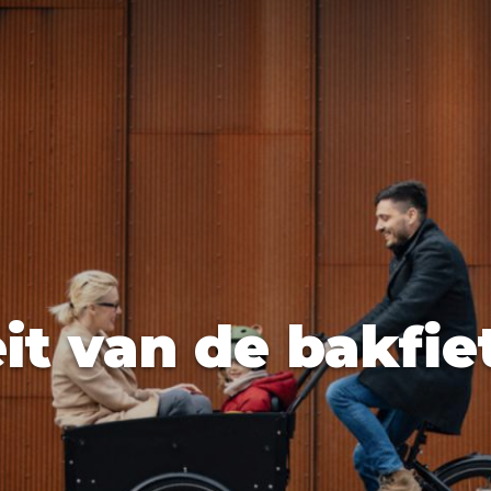
den
ix
Dresden
it van de bakfie
Amsterdam
Barcelona
Dubai
Milaan
Singapore
Rome
n
Hong Kong
München
Wenen
Budapest
Bangkok
M