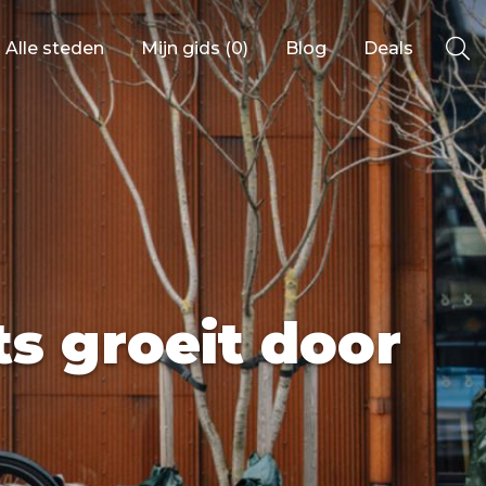
Alle steden
Mijn gids (
0
)
Blog
Deals
Ålesund
ts groeit door
Berlijn
Mechelen
Venetië
adrid
Vancouver