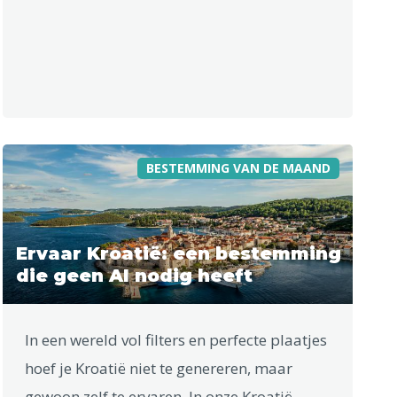
BESTEMMING VAN DE MAAND
Ervaar Kroatië: een bestemming
die geen AI nodig heeft
In een wereld vol filters en perfecte plaatjes
hoef je Kroatië niet te genereren, maar
gewoon zelf te ervaren. In onze Kroatië