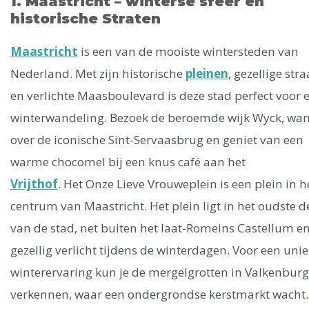
Ålesund
1. Maastricht – winterse sfeer en
historische Straten
Parijs
Tokio
Amsterdam
Barcelona
Dubai
Milaan
Maastricht
is een van de mooiste wintersteden van
Singapore
Rome
Berlijn
Mechelen
Venetië
Florence
Nederland. Met zijn historische
pleinen
, gezellige stra
Dublin
Hong Kong
München
Wenen
Budapest
Bangk
en verlichte Maasboulevard is deze stad perfect voor 
Madrid
Vancouver
winterwandeling. Bezoek de beroemde wijk Wyck, wa
Alles bekijken
over de iconische Sint-Servaasbrug en geniet van een
warme chocomel bij een knus café aan het
Vrijthof
. Het Onze Lieve Vrouweplein is een plein in h
centrum van Maastricht. Het plein ligt in het oudste d
van de stad, net buiten het laat-Romeins Castellum en
gezellig verlicht tijdens de winterdagen. Voor een uni
winterervaring kun je de mergelgrotten in Valkenburg
verkennen, waar een ondergrondse kerstmarkt wacht.