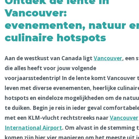
Ontdek de lente in
Alle steden
Vancouver:
evenementen, natuur e
culinaire hotspots
Phoenix
Aan de westkust van Canada ligt
Vancouver
, een 
die alles heeft voor jouw volgende
voorjaarsstedentrip! In de lente komt Vancouver 
leven met diverse evenementen, heerlijke culinair
Dresden
hotspots en eindeloze mogelijkheden om de natuu
te duiken. Begin je reis in ieder geval comfortabel
met een KLM-vlucht rechtstreeks naar
Vancouver
International Airport
. Om alvast in de stemming 
komen zijn hier vier manieren om het meeste uit j