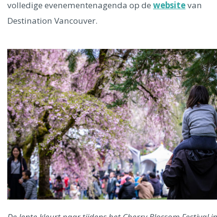
volledige evenementenagenda op de
website
van
Destination Vancouver.
De lente kleurt paar tijdens het Cherry Blossom Festival i