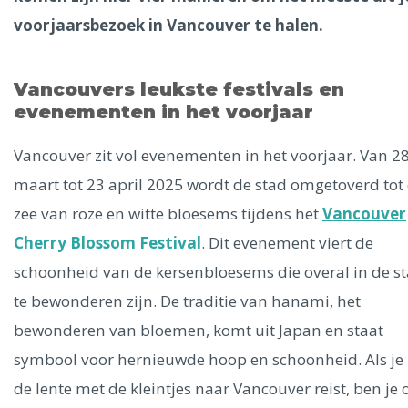
Ålesund
voorjaarsbezoek in Vancouver te halen.
Parijs
Tokio
Amsterdam
Barcelona
Dubai
Milaan
Singapore
Rome
Berlijn
Mechelen
Venetië
Florence
Vancouvers leukste festivals en
Dublin
evenementen in het voorjaar
Hong Kong
München
Wenen
Budapest
Bangk
Madrid
Vancouver
Vancouver zit vol evenementen in het voorjaar. Van 2
Alles bekijken
maart tot 23 april 2025 wordt de stad omgetoverd tot
zee van roze en witte bloesems tijdens het
Vancouver
Cherry Blossom Festival
. Dit evenement viert de
schoonheid van de kersenbloesems die overal in de s
te bewonderen zijn. De traditie van hanami, het
bewonderen van bloemen, komt uit Japan en staat
symbool voor hernieuwde hoop en schoonheid. Als je 
de lente met de kleintjes naar Vancouver reist, ben je 