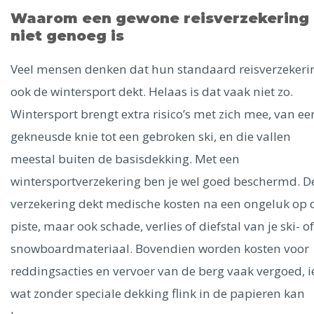
Ålesund
Waarom een gewone reisverzekering
niet genoeg is
Parijs
Tokio
Amsterdam
Barcelona
Dubai
Milaan
Singapore
Rome
Berlijn
Mechelen
Venetië
Florence
Veel mensen denken dat hun standaard reisverzekeri
Dublin
Hong Kong
München
Wenen
Budapest
Bangk
ook de wintersport dekt. Helaas is dat vaak niet zo.
Madrid
Vancouver
Wintersport brengt extra risico’s met zich mee, van ee
Alles bekijken
gekneusde knie tot een gebroken ski, en die vallen
meestal buiten de basisdekking. Met een
wintersportverzekering ben je wel goed beschermd. D
verzekering dekt medische kosten na een ongeluk op 
piste, maar ook schade, verlies of diefstal van je ski- of
snowboardmateriaal. Bovendien worden kosten voor
reddingsacties en vervoer van de berg vaak vergoed, i
wat zonder speciale dekking flink in de papieren kan