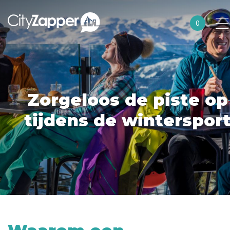
0
Alle steden
Nederland
België
Zorgeloos de piste op
Duitsland
tijdens de winterspor
Europa
Noord-Amerika
Azië
Andere wereldsteden
Uitgelichte bestemmingen