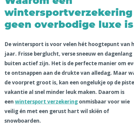
Waarom een
Alle steden
wintersportverzekering
geen overbodige luxe is
Phoenix
De wintersport is voor velen hét hoogtepunt van 
jaar. Frisse berglucht, verse sneeuw en dagenlang
buiten actief zijn. Het is de perfecte manier om e
te ontsnappen aan de drukte van alledag. Maar w
de voorpret groot is, kan een ongelukje op de pist
Dresden
vakantie al snel minder leuk maken. Daarom is
een
wintersport verzekering
onmisbaar voor wie
veilig én met een gerust hart wil skiën of
snowboarden.