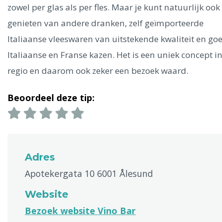
Ålesund
zowel per glas als per fles. Maar je kunt natuurlijk ook
genieten van andere dranken, zelf geïmporteerde
Parijs
Tokio
Amsterdam
Barcelona
Dubai
Milaan
Italiaanse vleeswaren van uitstekende kwaliteit en go
Singapore
Rome
Berlijn
Mechelen
Venetië
Florence
Italiaanse en Franse kazen. Het is een uniek concept i
Dublin
Hong Kong
München
Wenen
Budapest
Bangk
regio en daarom ook zeker een bezoek waard.
Madrid
Vancouver
Alles bekijken
Beoordeel deze tip:
Adres
Apotekergata 10 6001 Ålesund
Website
Bezoek website Vino Bar