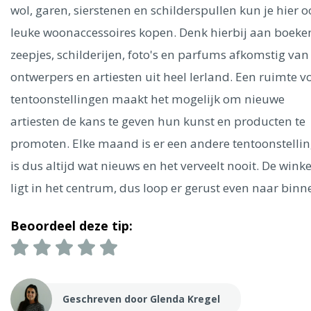
Ålesund
wol, garen, sierstenen en schilderspullen kun je hier o
leuke woonaccessoires kopen. Denk hierbij aan boeke
Parijs
Tokio
Amsterdam
Barcelona
Dubai
Milaan
zeepjes, schilderijen, foto's en parfums afkomstig van
Singapore
Rome
Berlijn
Mechelen
Venetië
Florence
ontwerpers en artiesten uit heel Ierland. Een ruimte v
Dublin
Hong Kong
München
Wenen
Budapest
Bangk
tentoonstellingen maakt het mogelijk om nieuwe
Madrid
Vancouver
artiesten de kans te geven hun kunst en producten te
Alles bekijken
promoten. Elke maand is er een andere tentoonstellin
is dus altijd wat nieuws en het verveelt nooit. De winke
ligt in het centrum, dus loop er gerust even naar binn
Beoordeel deze tip:
Geschreven door Glenda Kregel