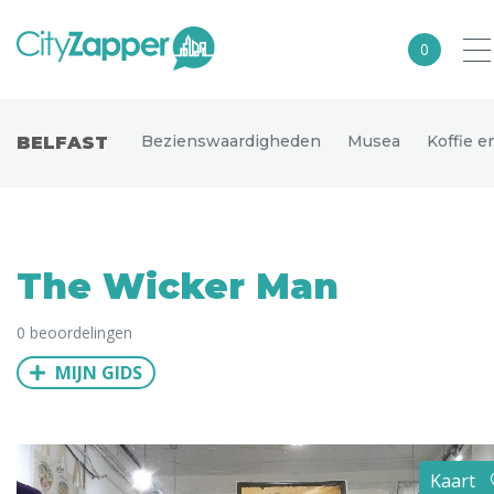
0
Alle steden
Bezienswaardigheden
Musea
Koffie 
BELFAST
Nederland
België
Duitsland
The Wicker Man
Europa
0 beoordelingen
Noord-Amerika
MIJN GIDS
Azië
Andere wereldsteden
Uitgelichte bestemmingen
Kaart