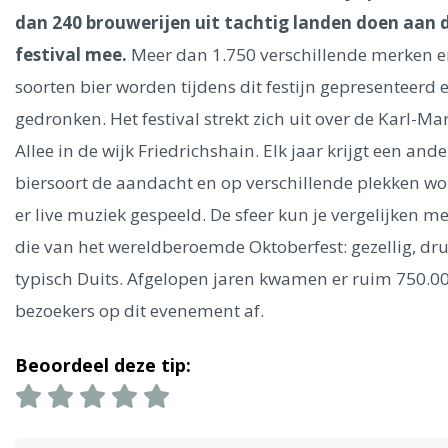
Ålesund
dan 240 brouwerijen uit tachtig landen doen aan d
festival mee.
Meer dan 1.750 verschillende merken 
Parijs
Tokio
Amsterdam
Barcelona
Dubai
Milaan
soorten bier worden tijdens dit festijn gepresenteerd 
Singapore
Rome
Berlijn
Mechelen
Venetië
Florence
gedronken. Het festival strekt zich uit over de Karl-Ma
Dublin
Hong Kong
München
Wenen
Budapest
Bangk
Madrid
Allee in de wijk Friedrichshain. Elk jaar krijgt een ande
Vancouver
biersoort de aandacht en op verschillende plekken wo
Alles bekijken
er live muziek gespeeld. De sfeer kun je vergelijken me
die van het wereldberoemde Oktoberfest: gezellig, dr
typisch Duits. Afgelopen jaren kwamen er ruim 750.0
bezoekers op dit evenement af.
Beoordeel deze tip: