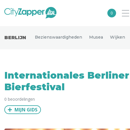
0
Alle steden
Bezienswaardigheden
Musea
Wijken
BERLIJN
Nederland
België
Duitsland
Internationales Berliner
Europa
Bierfestival
Noord-Amerika
0 beoordelingen
Azië
MIJN GIDS
Andere wereldsteden
Uitgelichte bestemmingen