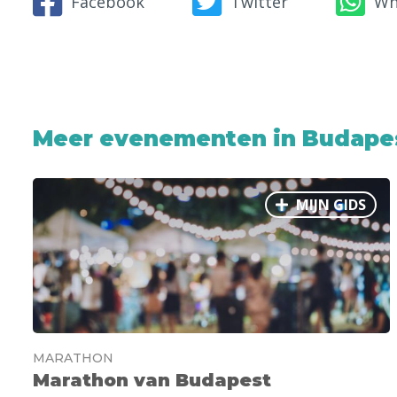
Facebook
Twitter
Wh
Meer evenementen in Budape
MIJN GIDS
MARATHON
Marathon van Budapest