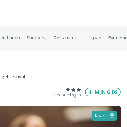
den
e en Lunch
Shopping
Restaurants
Uitgaan
Eveneme
ix
Dresden
iget festival
Amsterdam
Barcelona
Dubai
Milaan
Singapore
Rome
MIJN GIDS
n
Hong Kong
München
Wenen
Budapest
Bangkok
M
1 beoordelingen
Kaart