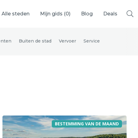
Alle steden
Mijn gids (
0
)
Blog
Deals
nten
Buiten de stad
Vervoer
Service
Ålesund
Berlijn
Mechelen
Venetië
adrid
Vancouver
BESTEMMING VAN DE MAAND