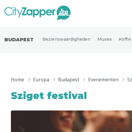
Alle ste
Alle steden
Bezienswaardigheden
Musea
Koffi
BUDAPEST
Nederland
België
Duitsland
Phoen
Europa
Home
Europa
Budapest
Evenementen
Sz
Parijs
Tokio
Noord-Amerika
Sziget festival
Florence
Dubli
Azië
Alles bekijken
Andere wereldsteden
Uitgelichte bestemmingen