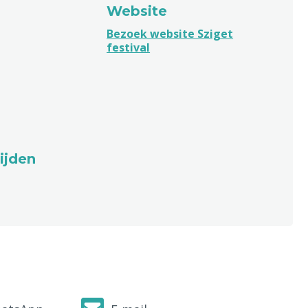
Website
Bezoek website Sziget
festival
ijden