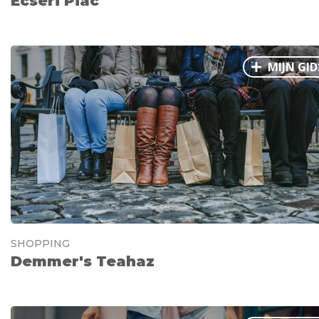
Ecseri Piac
MIJN GID
SHOPPING
Demmer's Teahaz