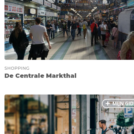
Ålesund
Parijs
Tokio
Amsterdam
Barcelona
Dubai
Milaan
Singapore
Rome
Berlijn
Mechelen
Venetië
Florence
Dublin
Hong Kong
München
Wenen
Budapest
Bangk
Madrid
Vancouver
Alles bekijken
SHOPPING
De Centrale Markthal
MIJN GID