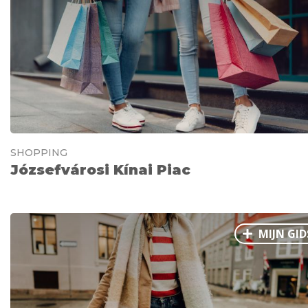
SHOPPING
Józsefvárosi Kínai Piac
MIJN GID