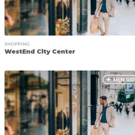
SHOPPING
WestEnd City Center
MIJN GID