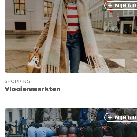
MIJN GID
SHOPPING
Vlooienmarkten
MIJN GID