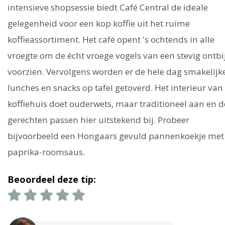
Ålesund
intensieve shopsessie biedt Café Central de ideale
gelegenheid voor een kop koffie uit het ruime
Parijs
Tokio
Amsterdam
Barcelona
Dubai
Milaan
koffieassortiment. Het café opent 's ochtends in alle
Singapore
Rome
Berlijn
Mechelen
Venetië
Florence
vroegte om de écht vroege vogels van een stevig ontbij
Dublin
Hong Kong
München
Wenen
Budapest
Bangk
voorzien. Vervolgens worden er de hele dag smakelijk
Madrid
Vancouver
lunches en snacks op tafel getoverd. Het interieur van
Alles bekijken
koffiehuis doet ouderwets, maar traditioneel aan en d
gerechten passen hier uitstekend bij. Probeer
bijvoorbeeld een Hongaars gevuld pannenkoekje met
paprika-roomsaus.
Beoordeel deze tip: