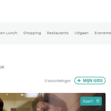
den
e en Lunch
Shopping
Restaurants
Uitgaan
Eveneme
ix
Dresden
ok
Amsterdam
Barcelona
Dubai
Milaan
Singapore
Rome
MIJN GIDS
0 beoordelingen
n
Hong Kong
München
Wenen
Budapest
Bangkok
M
Kaart