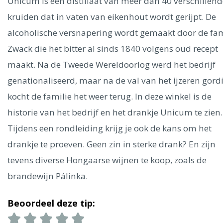
Ålesund
Unicum is een distillaat van meer dan 40 verschillend
kruiden dat in vaten van eikenhout wordt gerijpt. De
alcoholische versnapering wordt gemaakt door de fam
Parijs
Tokio
Amsterdam
Barcelona
Dubai
Milaan
Singapore
Rome
Berlijn
Mechelen
Venetië
Florence
Zwack die het bitter al sinds 1840 volgens oud recept
Dublin
Hong Kong
München
Wenen
Budapest
Bangk
maakt. Na de Tweede Wereldoorlog werd het bedrijf
Madrid
Vancouver
genationaliseerd, maar na de val van het ijzeren gord
Alles bekijken
kocht de familie het weer terug. In deze winkel is de
historie van het bedrijf en het drankje Unicum te zien.
Tijdens een rondleiding krijg je ook de kans om het
drankje te proeven. Geen zin in sterke drank? En zijn
tevens diverse Hongaarse wijnen te koop, zoals de
brandewijn Pálinka.
Beoordeel deze tip: