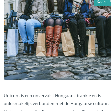
Kaart
Alle steden
Phoenix
Dresden
Unicum is een onvervalst Hongaars drankje en is
onlosmakelijk verbonden met de Hongaarse cultuur.