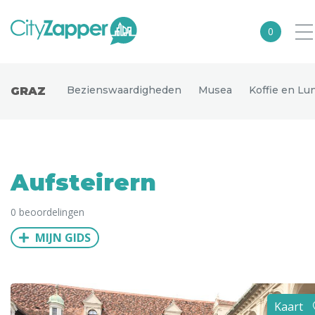
0
Alle steden
Bezienswaardigheden
Musea
Koffie en Lu
GRAZ
Nederland
België
Duitsland
Aufsteirern
Europa
0 beoordelingen
Noord-Amerika
MIJN GIDS
Azië
Andere wereldsteden
Uitgelichte bestemmingen
Kaart