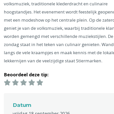
Ålesund
volksmuziek, traditionele klederdracht en culinaire
hoogstandjes. Het evenement wordt feestelijk geopen
Parijs
Tokio
Amsterdam
Barcelona
Dubai
Milaan
met een modeshow op het centrale plein. Op de zater
Singapore
Rome
Berlijn
Mechelen
Venetië
Florence
geniet je van de volksmuziek, waarbij traditionele kla
Dublin
Hong Kong
München
Wenen
Budapest
Bangk
worden gemengd met verschillende muziekstijlen. De
Madrid
Vancouver
zondag staat in het teken van culinair genieten. Wand
Alles bekijken
langs de vele kraampjes en maak kennis met de lokal
lekkernijen van de veelzijdige staat Stiermarken.
Beoordeel deze tip:
Datum
vrijdag 18 september 2026