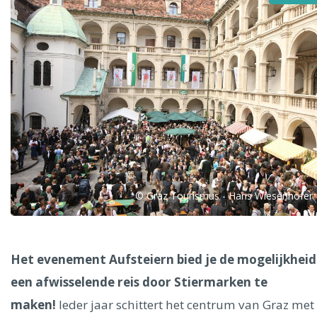
Alle steden
Phoenix
© Graz Tourismus - Hans Wiesenhofer
Dresden
Het evenement Aufsteiern bied je de mogelijkhei
een afwisselende reis door Stiermarken te
maken!
Ieder jaar schittert het centrum van Graz met