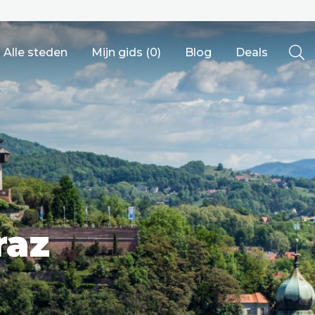
Alle steden
Mijn gids (
0
)
Blog
Deals
Ålesund
raz
Berlijn
Mechelen
Venetië
adrid
Vancouver