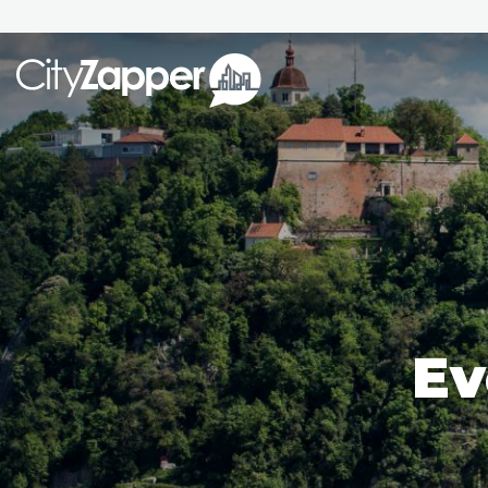
Alle ste
Alle steden
Nederland
België
Duitsland
Phoen
Europa
Ev
Parijs
Tokio
Noord-Amerika
Florence
Dubli
Azië
Alles bekijken
Andere wereldsteden