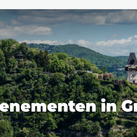
den
ix
Dresden
enementen in G
Amsterdam
Barcelona
Dubai
Milaan
Singapore
Rome
n
Hong Kong
München
Wenen
Budapest
Bangkok
M