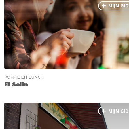
MIJN GID
Ålesund
Parijs
Tokio
Amsterdam
Barcelona
Dubai
Milaan
Singapore
Rome
Berlijn
Mechelen
Venetië
Florence
Dublin
Hong Kong
München
Wenen
Budapest
Bangk
Madrid
Vancouver
Alles bekijken
KOFFIE EN LUNCH
El Solin
MIJN GID