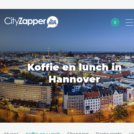
0
Alle steden
Nederland
België
Koffie en lunch in
Duitsland
Hannover
Europa
Noord-Amerika
Azië
Andere wereldsteden
Musea
Koffie en Lunch
Shopping
Restaurants
Ui