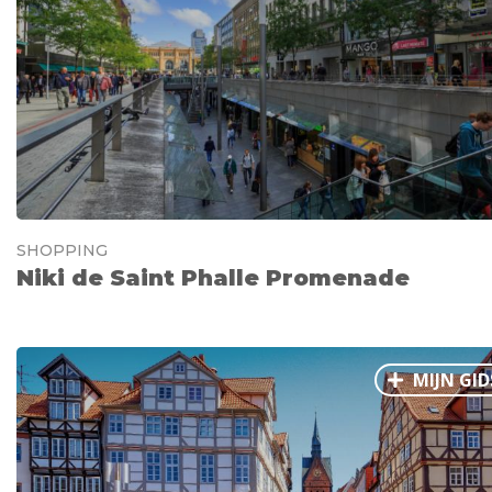
Ålesund
Parijs
Tokio
Amsterdam
Barcelona
Dubai
Milaan
Singapore
Rome
Berlijn
Mechelen
Venetië
Florence
Dublin
Hong Kong
München
Wenen
Budapest
Bangk
Madrid
Vancouver
Alles bekijken
SHOPPING
Niki de Saint Phalle Promenade
MIJN GID