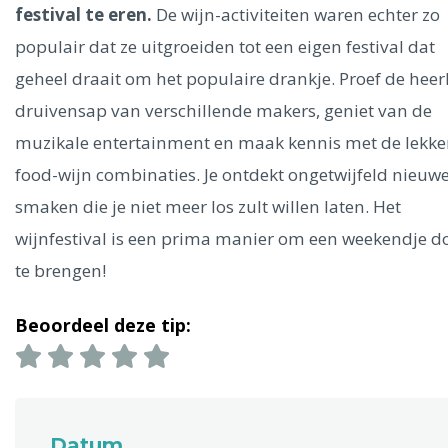
Ålesund
festival te eren.
De wijn-activiteiten waren echter zo
populair dat ze uitgroeiden tot een eigen festival dat
Parijs
Tokio
Amsterdam
Barcelona
Dubai
Milaan
geheel draait om het populaire drankje. Proef de heerl
Singapore
Rome
Berlijn
Mechelen
Venetië
Florence
druivensap van verschillende makers, geniet van de
Dublin
Hong Kong
München
Wenen
Budapest
Bangk
muzikale entertainment en maak kennis met de lekke
Madrid
Vancouver
food-wijn combinaties. Je ontdekt ongetwijfeld nieuw
Alles bekijken
smaken die je niet meer los zult willen laten. Het
wijnfestival is een prima manier om een weekendje d
te brengen!
Beoordeel deze tip:
Datum