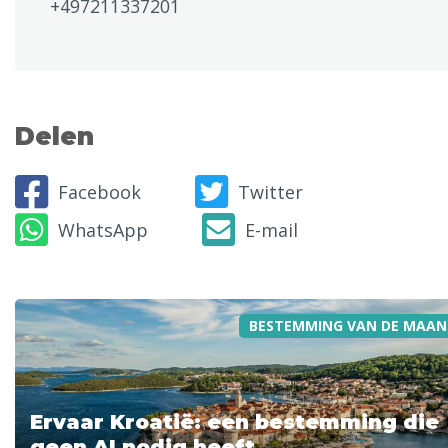
+497211337201
Delen
Facebook
Twitter
WhatsApp
E-mail
BESTEMMING VAN DE MAAN
Ervaar Kroatië: een bestemming die
geen AI nodig heeft