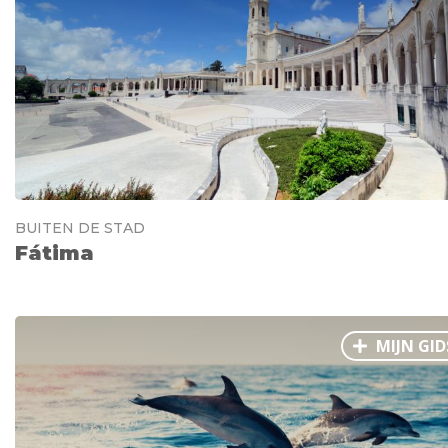
Ålesund
Parijs
Tokio
Amsterdam
Barcelona
Dubai
Milaan
Singapore
Rome
Berlijn
Mechelen
Venetië
Florence
Dublin
Hong Kong
München
Wenen
Budapest
Bangk
Madrid
Vancouver
Alles bekijken
BUITEN DE STAD
Fátima
MIJN GID