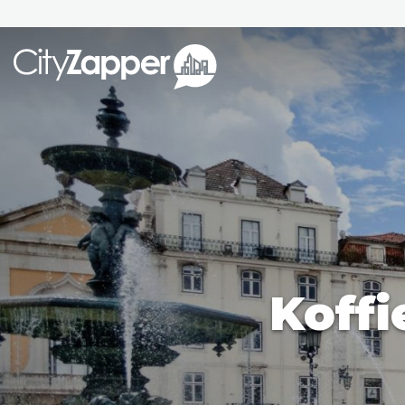
Alle ste
Alle steden
Nederland
België
Duitsland
Phoen
Europa
Koffi
Parijs
Tokio
Noord-Amerika
Florence
Dubli
Azië
Alles bekijken
Andere wereldsteden