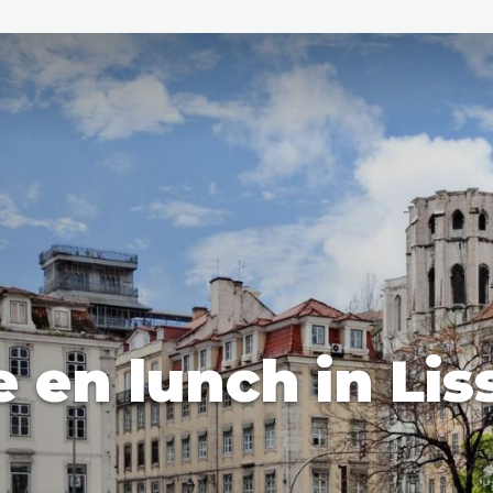
den
ix
Dresden
e en lunch in Li
Amsterdam
Barcelona
Dubai
Milaan
Singapore
Rome
n
Hong Kong
München
Wenen
Budapest
Bangkok
M