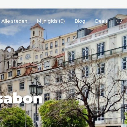
Alle steden
Mijn gids (
0
)
Blog
Deals
Ålesund
ssabon
Berlijn
Mechelen
Venetië
adrid
Vancouver