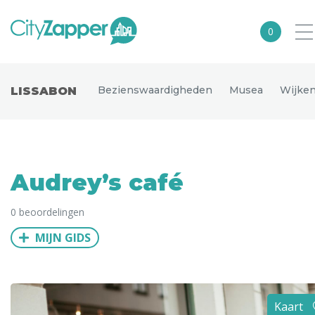
0
Alle steden
Bezienswaardigheden
Musea
Wijke
LISSABON
Nederland
België
Duitsland
Audrey’s café
Europa
0 beoordelingen
Noord-Amerika
MIJN GIDS
Azië
Andere wereldsteden
Uitgelichte bestemmingen
Kaart