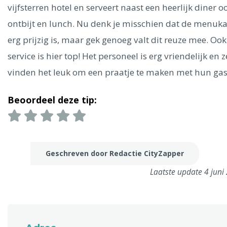
Ålesund
vijfsterren hotel en serveert naast een heerlijk diner o
ontbijt en lunch. Nu denk je misschien dat de menuka
Parijs
Tokio
Amsterdam
Barcelona
Dubai
Milaan
erg prijzig is, maar gek genoeg valt dit reuze mee. Ook
Singapore
Rome
Berlijn
Mechelen
Venetië
Florence
service is hier top! Het personeel is erg vriendelijk en z
Dublin
Hong Kong
München
Wenen
Budapest
Bangk
vinden het leuk om een praatje te maken met hun gas
Madrid
Vancouver
Alles bekijken
Beoordeel deze tip:
Geschreven door Redactie CityZapper
Laatste update 4 juni