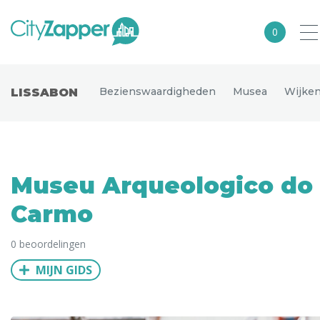
0
Alle steden
Bezienswaardigheden
Musea
Wijke
LISSABON
Nederland
België
Duitsland
Museu Arqueologico do
Europa
Carmo
Noord-Amerika
0 beoordelingen
Azië
MIJN GIDS
Andere wereldsteden
Uitgelichte bestemmingen