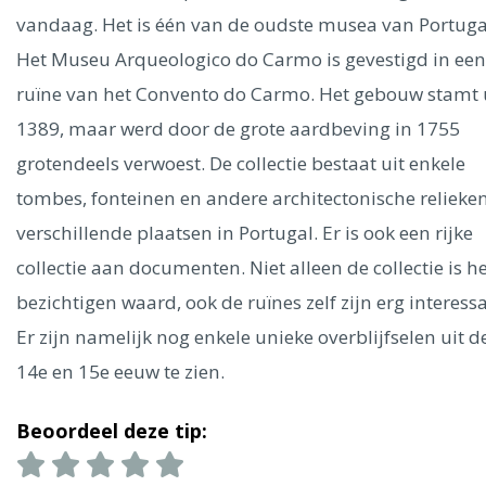
Ålesund
vandaag. Het is één van de oudste musea van Portuga
Het Museu Arqueologico do Carmo is gevestigd in een
Parijs
Tokio
Amsterdam
Barcelona
Dubai
Milaan
ruïne van het Convento do Carmo. Het gebouw stamt 
Singapore
Rome
Berlijn
Mechelen
Venetië
Florence
1389, maar werd door de grote aardbeving in 1755
Dublin
Hong Kong
München
Wenen
Budapest
Bangk
Madrid
grotendeels verwoest. De collectie bestaat uit enkele
Vancouver
tombes, fonteinen en andere architectonische relieken
Alles bekijken
verschillende plaatsen in Portugal. Er is ook een rijke
collectie aan documenten. Niet alleen de collectie is h
bezichtigen waard, ook de ruïnes zelf zijn erg interessa
Er zijn namelijk nog enkele unieke overblijfselen uit d
14e en 15e eeuw te zien.
Beoordeel deze tip: