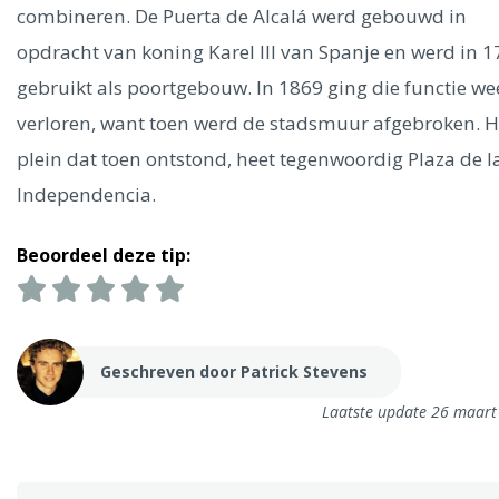
Ålesund
combineren. De Puerta de Alcalá werd gebouwd in
opdracht van koning Karel III van Spanje en werd in 
Parijs
Tokio
Amsterdam
Barcelona
Dubai
Milaan
gebruikt als poortgebouw. In 1869 ging die functie we
Singapore
Rome
Berlijn
Mechelen
Venetië
Florence
verloren, want toen werd de stadsmuur afgebroken. H
Dublin
Hong Kong
München
Wenen
Budapest
Bangk
plein dat toen ontstond, heet tegenwoordig Plaza de l
Madrid
Vancouver
Independencia.
Alles bekijken
Beoordeel deze tip:
Geschreven door Patrick Stevens
Laatste update 26 maart