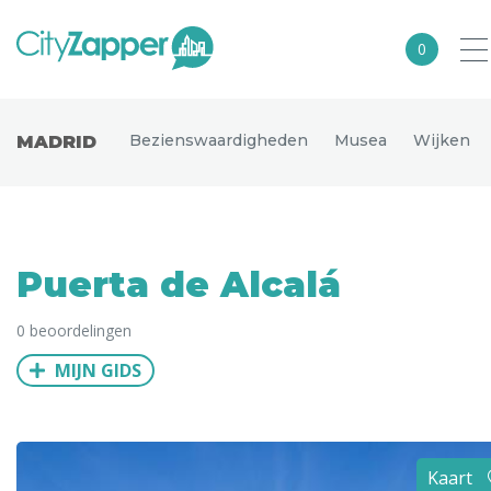
0
Alle steden
Bezienswaardigheden
Musea
Wijken
MADRID
Nederland
België
Duitsland
Puerta de Alcalá
Europa
0 beoordelingen
Noord-Amerika
MIJN GIDS
Azië
Andere wereldsteden
Uitgelichte bestemmingen
Kaart