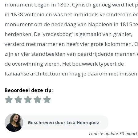
Ålesund
monument begon in 1807. Cynisch genoeg werd het 
in 1838 voltooid en was het inmiddels veranderd in e
Parijs
Tokio
Amsterdam
Barcelona
Dubai
Milaan
monument om de nederlaag van Napoleon in 1815 te
Singapore
Rome
Berlijn
Mechelen
Venetië
Florence
herdenken. De 'vredesboog' is gemaakt van graniet,
Dublin
Hong Kong
München
Wenen
Budapest
Bangk
versierd met marmer en heeft vier grote kolommen. 
Madrid
Vancouver
zijn er vier standbeelden van paardrijdende mannen 
Alles bekijken
de overwinning vieren. Het bouwwerk typeert de
Italiaanse architectuur en mag je daarom niet misse
Beoordeel deze tip:
Geschreven door Lisa Henriquez
Laatste update 30 maart