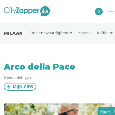
0
Alle steden
Bezienswaardigheden
Musea
Koffie en
MILAAN
Nederland
België
Duitsland
Arco della Pace
Europa
0 beoordelingen
Noord-Amerika
MIJN GIDS
Azië
Andere wereldsteden
Uitgelichte bestemmingen
Kaart