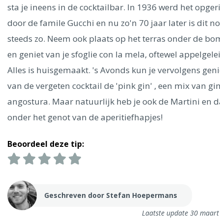
Ålesund
sta je ineens in de cocktailbar. In 1936 werd het opger
door de famile Gucchi en nu zo'n 70 jaar later is dit n
Parijs
Tokio
Amsterdam
Barcelona
Dubai
Milaan
steeds zo. Neem ook plaats op het terras onder de b
Singapore
Rome
Berlijn
Mechelen
Venetië
Florence
en geniet van je sfoglie con la mela, oftewel appelgelei
Dublin
Hong Kong
München
Wenen
Budapest
Bangk
Alles is huisgemaakt. 's Avonds kun je vervolgens gen
Madrid
Vancouver
van de vergeten cocktail de 'pink gin' , een mix van gi
Alles bekijken
angostura. Maar natuurlijk heb je ook de Martini en d
onder het genot van de aperitiefhapjes!
Beoordeel deze tip:
Geschreven door Stefan Hoepermans
Laatste update 30 maart