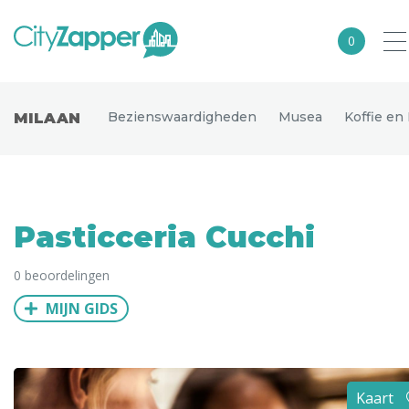
0
Alle steden
Bezienswaardigheden
Musea
Koffie en
MILAAN
Nederland
België
Duitsland
Pasticceria Cucchi
Europa
0 beoordelingen
Noord-Amerika
MIJN GIDS
Azië
Andere wereldsteden
Uitgelichte bestemmingen
Kaart