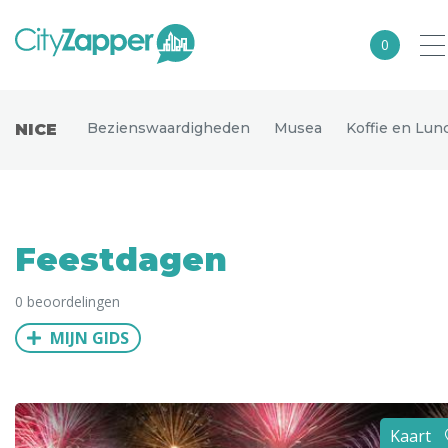
0
Alle steden
Bezienswaardigheden
Musea
Koffie en Lun
NICE
Nederland
België
Duitsland
Feestdagen
Europa
0 beoordelingen
Noord-Amerika
MIJN GIDS
Azië
Andere wereldsteden
Uitgelichte bestemmingen
Kaart