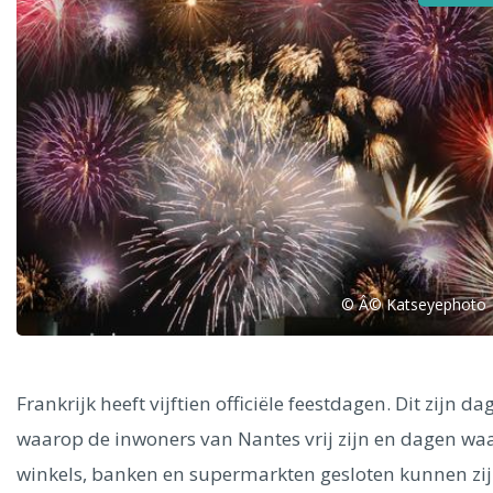
Alle steden
Phoenix
© Â© Katseyephoto
Dresden
Frankrijk heeft vijftien officiële feestdagen. Dit zijn da
waarop de inwoners van Nantes vrij zijn en dagen wa
winkels, banken en supermarkten gesloten kunnen zij