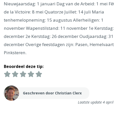
Ålesund
Nieuwjaarsdag: 1 januari Dag van de Arbeid: 1 mei Fê
de la Victoire: 8 mei Quatorze Juillet: 14 juli Maria
Parijs
Tokio
Amsterdam
Barcelona
Dubai
Milaan
tenhemelopneming: 15 augustus Allerheiligen: 1
Singapore
Rome
Berlijn
Mechelen
Venetië
Florence
november Wapenstilstand: 11 november 1e Kerstdag:
Dublin
Hong Kong
München
Wenen
Budapest
Bangk
december 2e Kerstdag: 26 december Oudjaarsdag: 31
Madrid
Vancouver
december Overige feestdagen zijn: Pasen, Hemelvaart
Alles bekijken
Pinksteren.
Beoordeel deze tip:
Geschreven door Christian Clerx
Laatste update 4 apri